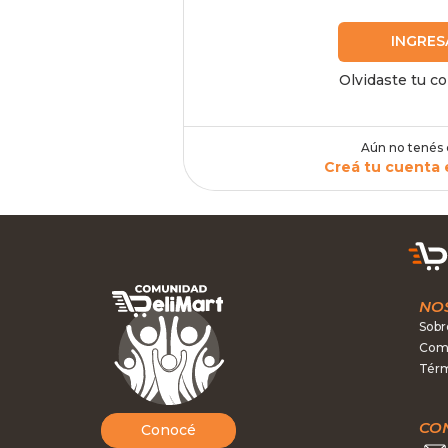
INGRES
Olvidaste tu c
Aún no tenés
Creá tu cuenta 
NO
Sobr
Como
Térm
CO
Conocé