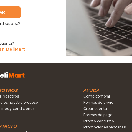
AR
ontraseña?
 cuenta?
en DeliMart
SOTROS
AYUDA
e Nosotros
Cómo comprar
 es nuestro proceso
Formas de envío
inos y condiciones
Crear cuenta
Formas de pago
Pronto consumo
NTACTO
Promociones bancarias