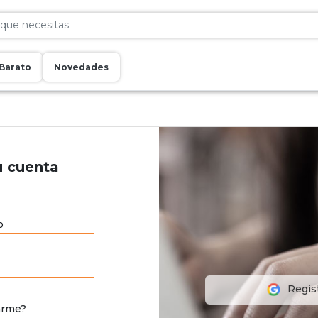
Barato
Novedades
u cuenta
o
Regis
arme?