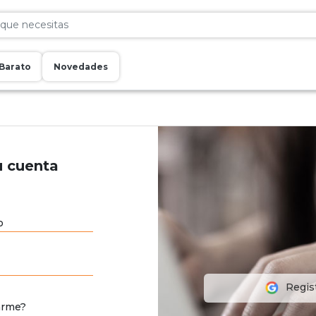
Barato
Novedades
u cuenta
o
Regis
arme?