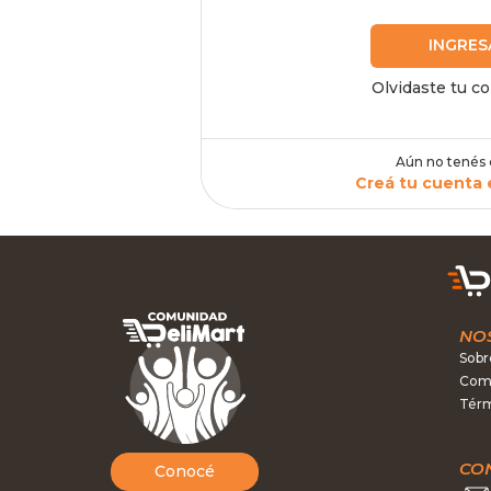
INGRES
Olvidaste tu c
Aún no tenés
Creá tu cuenta 
NO
Sobr
Como
Térm
CO
Conocé