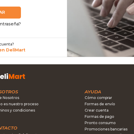
AR
ontraseña?
 cuenta?
en DeliMart
SOTROS
AYUDA
e Nosotros
Cómo comprar
 es nuestro proceso
Formas de envío
inos y condiciones
Crear cuenta
Formas de pago
Pronto consumo
NTACTO
Promociones bancarias