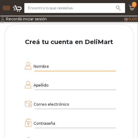
0
Recordá iniciar sesión
0,00
Creá tu cuenta en DeliMart
Nombre
Apellido
Correo electrónico
Contraseña