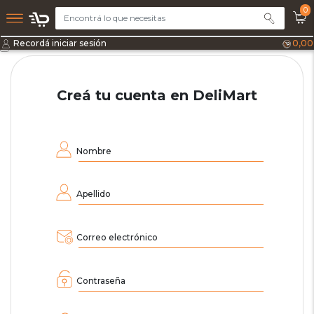
0
Recordá iniciar sesión
0,00
Creá tu cuenta en DeliMart
Nombre
Apellido
Correo electrónico
Contraseña