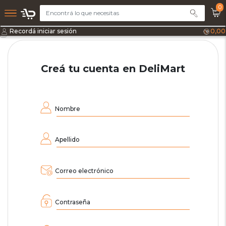
0
Recordá iniciar sesión
0,00
Creá tu cuenta en DeliMart
Nombre
Apellido
Correo electrónico
Contraseña