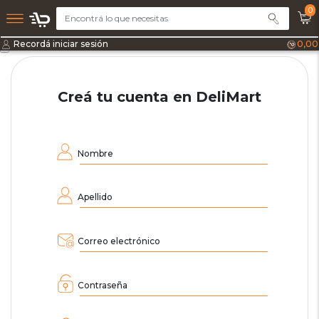
0
Recordá iniciar sesión
0,00
Creá tu cuenta en DeliMart
Nombre
Apellido
Correo electrónico
Contraseña