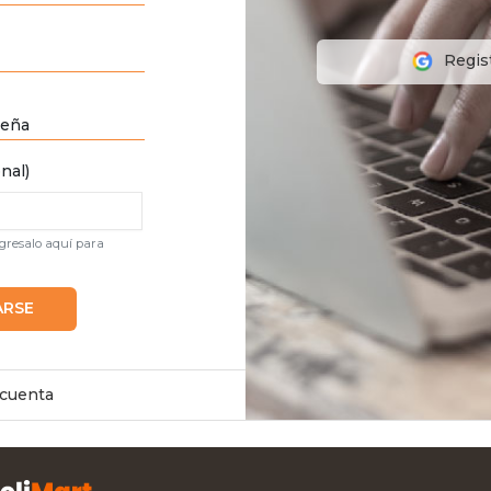
Regis
seña
nal)
ngresalo aquí para
ARSE
 cuenta