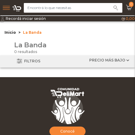
0
Recordá iniciar sesión
0,00
Inicio
La Banda
La Banda
0 resultados
FILTROS
Conocé