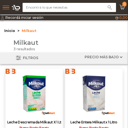
0
Recordá iniciar sesión
0,00
Inicio
Milkaut
Milkaut
3 resultados
FILTROS
Leche Descremada Milkaut X 1 Lt
Leche Entera Milkaut x 1 Litro
Bueno Bonito Barato
Bueno Bonito Barato