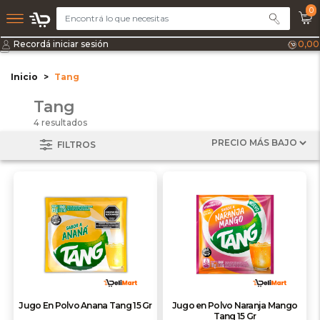
0
Recordá iniciar sesión
0,00
Inicio
Tang
Tang
4 resultados
FILTROS
Jugo En Polvo Anana Tang 15 Gr
Jugo en Polvo Naranja Mango
Tang 15 Gr