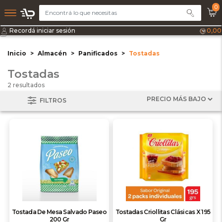
0
Recordá iniciar sesión
0,00
Inicio
Almacén
Panificados
Tostadas
Tostadas
2 resultados
FILTROS
Tostada De Mesa Salvado Paseo
Tostadas Criollitas Clásicas X 195
200 Gr
Gr