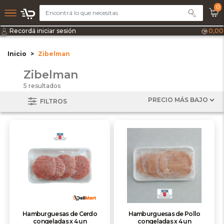
0
Recordá iniciar sesión
0,00
Inicio
Zibelman
Zibelman
5 resultados
FILTROS
Hamburguesas de Cerdo
Hamburguesas de Pollo
congeladas x 4 un
congeladas x 4 un