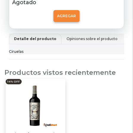
Agotado
AGREGAR
Detalle del producto
Opiniones sobre el producto
De
Ciruelas
Productos vistos recientemente
14% OFF