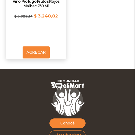
Vino Profugo Frutos Rojos
Malbec 750 Ml
$ 3.248,82
$ 3.822,14
AGREGAR
Conocé