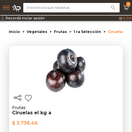
0
Recordá iniciar sesión
0,00
Inicio
Vegetales
Frutas
1 ra Selección
Ciruelas el 
Frutas
Ciruelas el kg a
$ 3.738,46