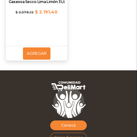
Gaseosa Secco Lima Limón 3 Lt
$ 2.191,40
$ 2.578,12
AGREGAR
Conocé