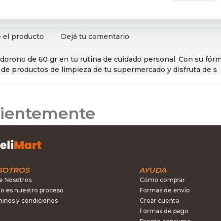
 el producto
Dejá tu comentario
rono de 60 gr en tu rutina de cuidado personal. Con su fórmu
n de productos de limpieza de tu supermercado y disfruta de s
ecientemente
SOTROS
AYUDA
e Nosotros
Cómo comprar
 es nuestro proceso
Formas de envío
inos y condiciones
Crear cuenta
Formas de pago