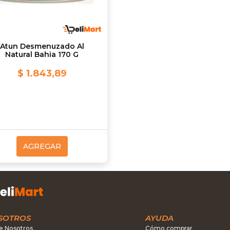
Atun Desmenuzado Al
Natural Bahia 170 G
$ 1.843,89
AGREGAR
SOTROS
AYUDA
e Nosotros
Cómo comprar