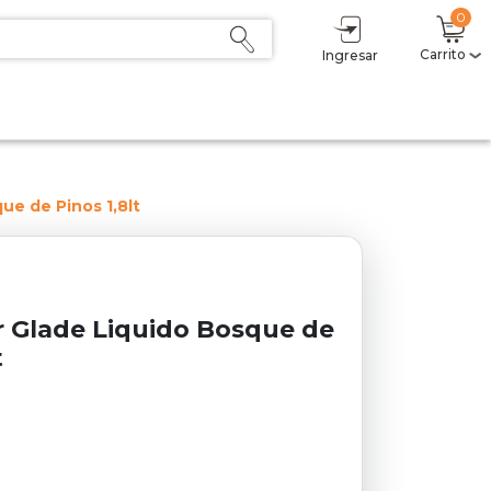
0
Carrito
Ingresar
Mi carrito
(0)
Subtotal
$ 0,00
Descuento
- $ 0,00
Total
$ 0,00
ue de Pinos 1,8lt
Sumás
$ 0,00
Delicoins
0
Estás a $1 del primer nivel (2,5%).
 Glade Liquido Bosque de
t