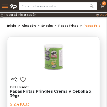
0
Recordá iniciar sesión
0,00
Inicio
Almacén
Snacks
Papas Fritas
Papas Fritas P
DELIMART
Papas Fritas Pringles Crema y Cebolla x
39gr
$ 2.418,33