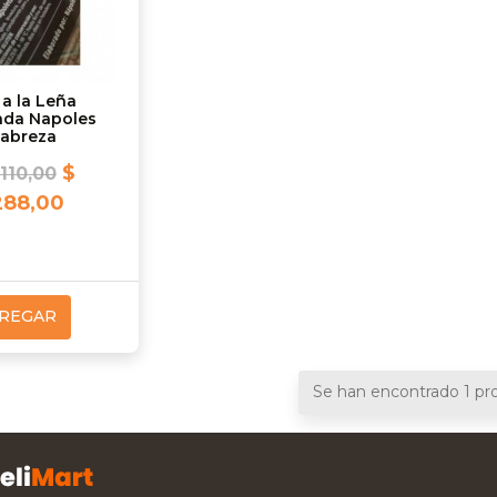
 a la Leña
ada Napoles
labreza
$
.110,00
288,00
REGAR
Se han encontrado 1 pr