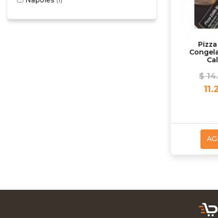
(1)
Pizza
Congel
Ca
$ 14
11.
AG