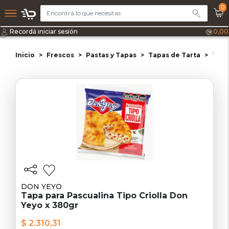
0
Recordá iniciar sesión
0,00
Inicio
Frescos
Pastas y Tapas
Tapas de Tarta
Tapa
DON YEYO
Tapa para Pascualina Tipo Criolla Don
Yeyo x 380gr
$ 2.310,31