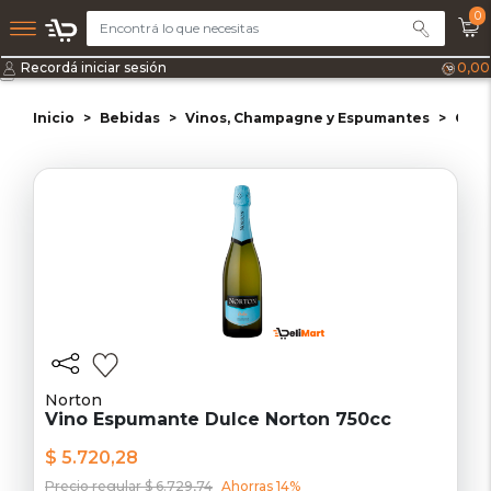
0
Recordá iniciar sesión
0,00
Inicio
Bebidas
Vinos, Champagne y Espumantes
Cham
Norton
Vino Espumante Dulce Norton 750cc
$ 5.720,28
Precio regular $ 6.729,74
Ahorras 14%