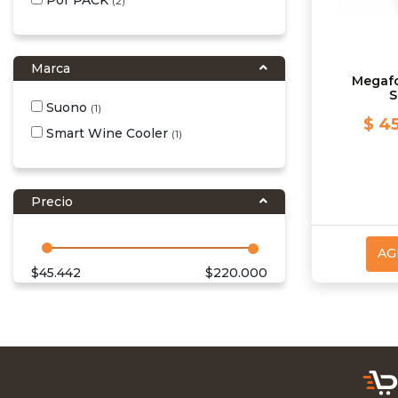
(2)
Marca
Megaf
S
Suono
(1)
$ 45
Smart Wine Cooler
(1)
Precio
AG
$
45.442
$
220.000