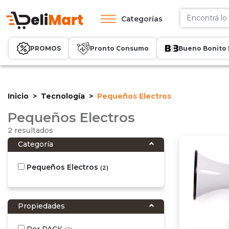
Categorías
PROMOS
Pronto Consumo
Bueno Bonito 
Inicio
Tecnología
Pequeños Electros
Pequeños Electros
2 resultados
Categoría
Pequeños Electros
(2)
Propiedades
Por PACK