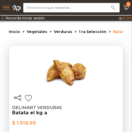
0
Recordá iniciar sesión
0,00
Inicio
Vegetales
Verduras
1 ra Selección
Batata el
DELIMART VERDURAS
Batata el kg a
$ 1.919,99