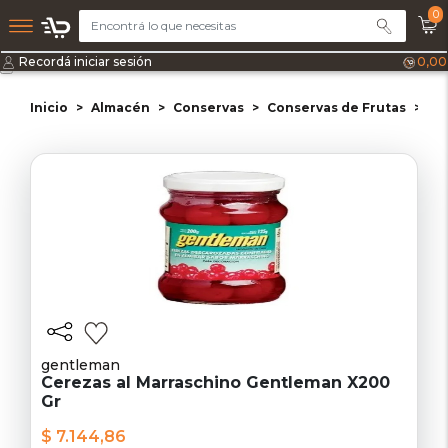
0
Recordá iniciar sesión
0,00
Inicio
Almacén
Conservas
Conservas de Frutas
Ce
gentleman
Cerezas al Marraschino Gentleman X200
Gr
$ 7.144,86