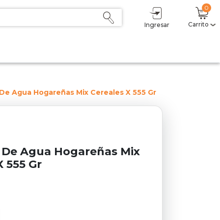
0
Carrito
Ingresar
Mi carrito
(0)
Subtotal
$ 0,00
Descuento
- $ 0,00
Total
$ 0,00
s De Agua Hogareñas Mix Cereales X 555 Gr
Sumás
$ 0,00
Delicoins
0
Estás a $1 del primer nivel (2,5%).
s De Agua Hogareñas Mix
X 555 Gr