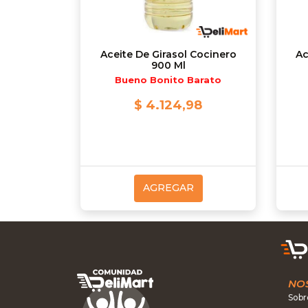
Aceite De Girasol Cocinero
Ac
900 Ml
Bueno Bonito Barato
$ 4.124,98
AGREGAR
NO
Sobr