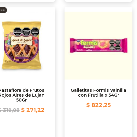
OFF
Pastaflora de Frutos
Galletitas Formis Vainilla
Rojos Aires de Lujan
con Frutilla x 54Gr
50Gr
$ 822,25
$ 271,22
$ 319,08