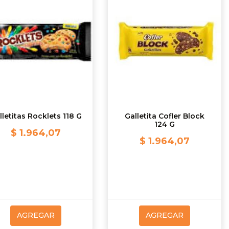
lletitas Rocklets 118 G
Galletita Cofler Block
124 G
$ 1.964,07
$ 1.964,07
AGREGAR
AGREGAR