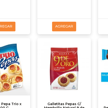
REGAR
AGREGAR
a Pepa Trio x
Galletitas Pepas C/
200 G
Membrillo Natural 9 de
Re