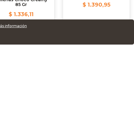
$ 1.390,95
85 Gr
$ 1.336,11
ás información
AGREGAR
AGREGAR