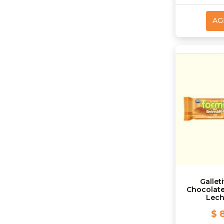
AG
Gallet
Chocolate
Lech
$ 