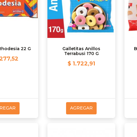
 Rhodesia 22 G
Galletitas Anillos
B
Terrabusi 170 G
.277,52
$ 1.722,91
REGAR
AGREGAR