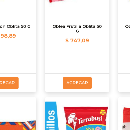
ón Oblita 50 G
Oblea Frutilla Oblita 50
Ob
G
698,89
$ 747,09
REGAR
AGREGAR