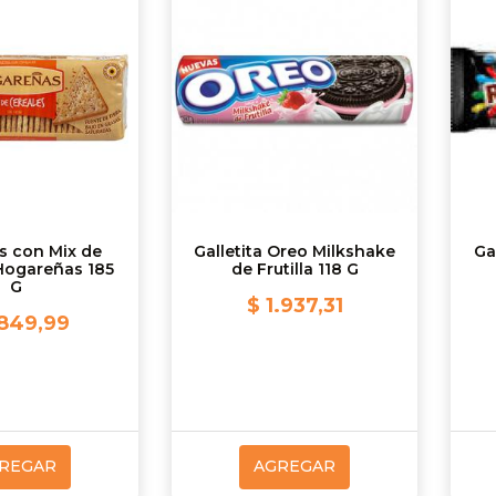
as con Mix de
Galletita Oreo Milkshake
Ga
Hogareñas 185
de Frutilla 118 G
G
$ 1.937,31
.849,99
REGAR
AGREGAR