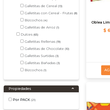
Galletitas de Cereal
(13)
Galletitas con Cereal - Frutas
(8)
Bizcochos
(4)
Oblea Lim
Galletitas de Arroz
(1)
$ 
Dulces
(65)
Galletitas Rellenas
(19)
Galletitas de Chocolate
(10)
Galletitas Surtidas
(3)
Galletitas Bañadas
(3)
Bizcochos
AG
(1)
Propiedades
Por PACK
(21)