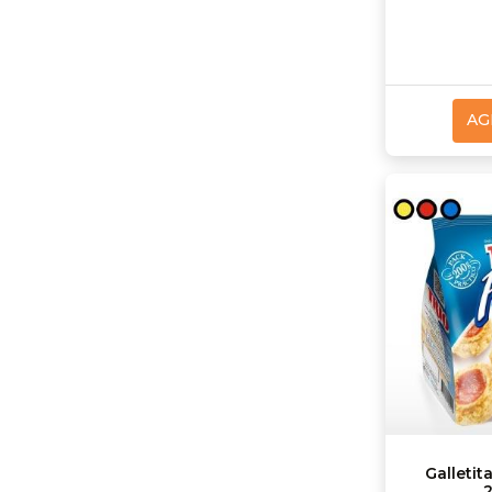
AG
Galletit