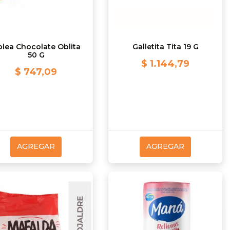
lea Chocolate Oblita
Galletita Tita 19 G
50 G
$ 1.144,79
$ 747,09
AGREGAR
AGREGAR