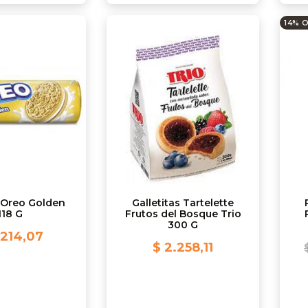
14% 
a Oreo Golden
Galletitas Tartelette
118 G
Frutos del Bosque Trio
300 G
.214,07
$ 2.258,11