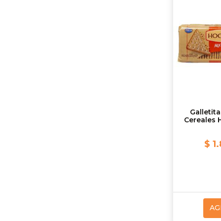
Galletit
Cereales 
$ 1
AG