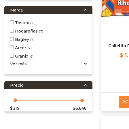
Marca
Tostex
(16)
Hogareñas
(7)
Bagley
(7)
Galletita
Arcor
(7)
$ 1
Granix
(6)
Ver más
Precio
AG
$
319
$
6.648