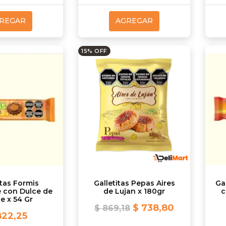
REGAR
AGREGAR
15% OFF
itas Formis
Galletitas Pepas Aires
Gal
 con Dulce de
de Lujan x 180gr
c
e x 54 Gr
$ 738,80
$ 869,18
822,25