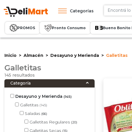
Categorías
PROMOS
Pronto Consumo
Bueno Bonito 
Inicio
Almacén
Desayuno y Merienda
Galletitas
Galletitas
145 resultados
Categoría
Desayuno y Merienda
(145)
Galletitas
(145)
Saladas
(66)
Galletitas Regulares
(20)
Galletitas Secas
(15)