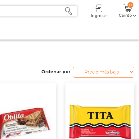
0
Carrito
Ingresar
Mi carrito
(0)
Subtotal
$ 0,00
Descuento
- $ 0,00
Total
$ 0,00
Sumás
$ 0,00
Delicoins
0
Ordenar por
Estás a $1 del primer nivel (2,5%).