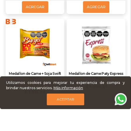
AGREGAR
AGREGAR
Medallon de Carne + Soja Swift
Medallon de Carne Paty Express
55gx2U.
2X55gr
Utilizamos cookies para mejorar tu experiencia de compra y
Bueno Bonito Barato
$ 1.998,51
brindar nuestros servicios.
Más información
$ 1.815,96
ACEPTAR
AGREGAR
AGREGAR