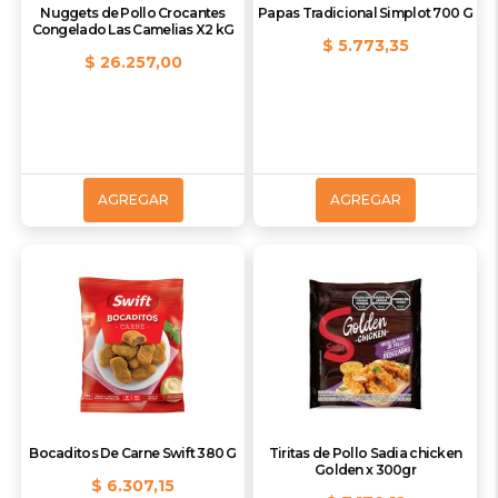
Nuggets de Pollo Crocantes
Papas Tradicional Simplot 700 G
Congelado Las Camelias X2 kG
$ 5.773,35
$ 26.257,00
AGREGAR
AGREGAR
Bocaditos De Carne Swift 380 G
Tiritas de Pollo Sadia chicken
Golden x 300gr
$ 6.307,15