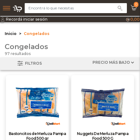
0
Recordá iniciar sesión
0,00
Inicio
Congelados
Congelados
97 resultados
FILTROS
Bastoncitos de Merluza Pampa
Nuggets De Merluza Pampa
Food 500 gr
Food 500 G