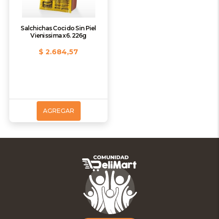
Salchichas Cocido Sin Piel
Vienissima x6. 226g
$ 2.684,57
AGREGAR