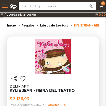
0
Recordá iniciar sesión
0,00
Inicio
Regalos
Libros de Lectura
KYLIE JEAN - REINA
DELIMART
KYLIE JEAN - REINA DEL TEATRO
$ 3.136,93
Precio regular $ 7.842,32
Ahorras 59%