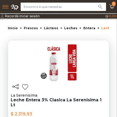
0
Recordá iniciar sesión
0,00
Inicio
Frescos
Lácteos
Leches
Entera
Leche En
La Serenisima
Leche Entera 3% Clasica La Serenisima 1
Lt
$ 2.319,93