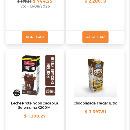
$ 744,25
$ 2.286,13
$ 875,59
vto - 13/08/2026
AGREGAR
AGREGAR
Leche Protein con Cacao La
Chocolatada Tregar 1Litro
Serenisima X200 Ml
$ 3.397,51
$ 1.300,27