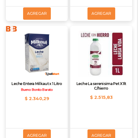
AGREGAR
AGREGAR
Leche Entera Milkaut x 1 Litro
Leche La serenisima Pet X1lt
C/hierro
Bueno Bonito Barato
$ 2.515,83
$ 2.340,29
AGREGAR
AGREGAR