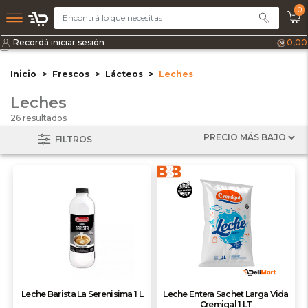
0
Recordá iniciar sesión
0,00
Inicio
Frescos
Lácteos
Leches
Leches
26 resultados
FILTROS
Leche Barista La Serenisima 1 L
Leche Entera Sachet Larga Vida
Cremigal 1 LT