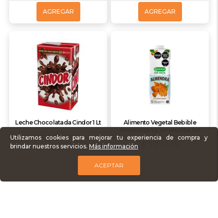
AGREGAR
AGREGAR
Leche Chocolatada Cindor 1 Lt
Alimento Vegetal Bebible
Almendras La Serenisima 1 Lt
$ 4.165,74
Utilizamos cookies para mejorar tu experiencia de compra y
$ 3.572,55
brindar nuestros servicios.
Más información
ACEPTAR
AGREGAR
AGREGAR