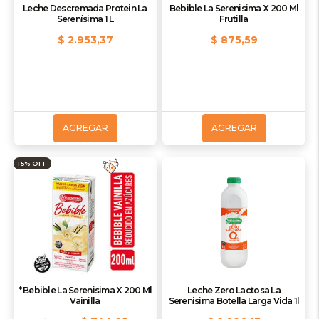
Leche Descremada Protein La
Bebible La Serenisima X 200 Ml
Serenísima 1 L
Frutilla
$ 2.953,37
$ 875,59
AGREGAR
AGREGAR
15% OFF
* Bebible La Serenisima X 200 Ml
Leche Zero Lactosa La
Vainilla
Serenisima Botella Larga Vida 1l