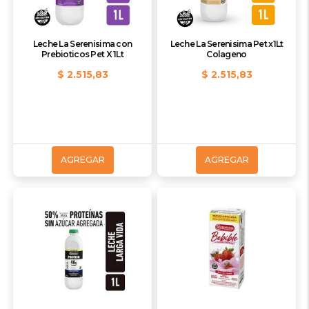
Leche La Serenisima con
Leche La Serenisima Pet x1Lt
Prebioticos Pet X 1Lt
Colageno
$ 2.515,83
$ 2.515,83
AGREGAR
AGREGAR