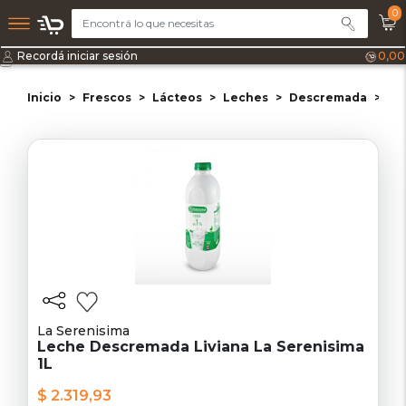
0
Recordá iniciar sesión
0,00
Inicio
Frescos
Lácteos
Leches
Descremada
Le
La Serenisima
Leche Descremada Liviana La Serenisima
1L
$ 2.319,93