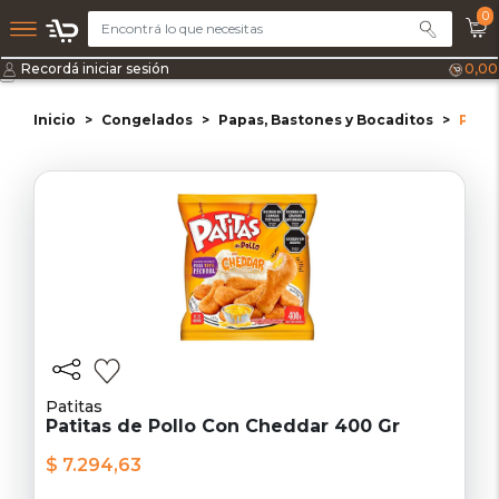
0
Recordá iniciar sesión
0,00
Inicio
Congelados
Papas, Bastones y Bocaditos
Patit
Patitas
Patitas de Pollo Con Cheddar 400 Gr
$ 7.294,63