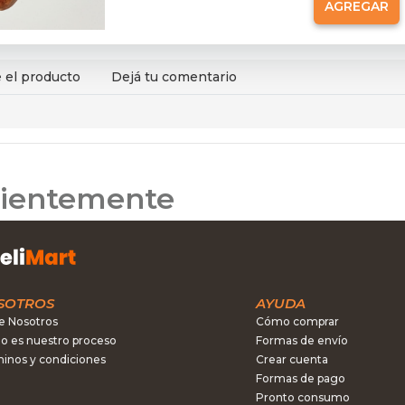
AGREGAR
 el producto
Dejá tu comentario
ecientemente
SOTROS
AYUDA
e Nosotros
Cómo comprar
 es nuestro proceso
Formas de envío
inos y condiciones
Crear cuenta
Formas de pago
Pronto consumo