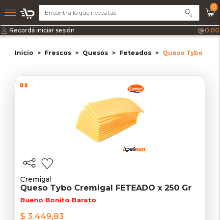
0
Recordá iniciar sesión
0,00
Inicio
Frescos
Quesos
Feteados
Queso Tybo Crem
Cremigal
Queso Tybo Cremigal FETEADO x 250 Gr
Bueno Bonito Barato
$ 3.449,83