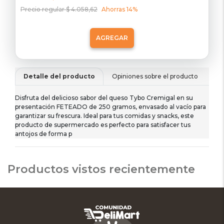
Precio regular $ 4.058,62
Ahorras 14%
AGREGAR
Detalle del producto
Opiniones sobre el producto
De
Disfruta del delicioso sabor del queso Tybo Cremigal en su
presentación FETEADO de 250 gramos, envasado al vacío para
garantizar su frescura. Ideal para tus comidas y snacks, este
producto de supermercado es perfecto para satisfacer tus
antojos de forma p
Productos vistos recientemente