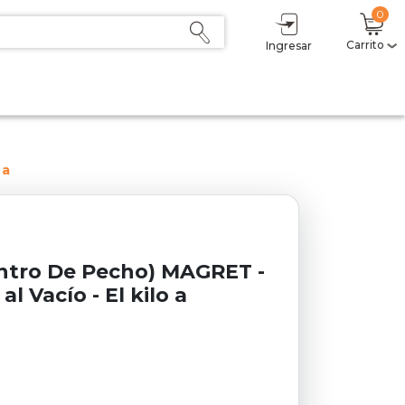
0
Carrito
Ingresar
Mi carrito
(0)
Subtotal
$ 0,00
Descuento
- $ 0,00
Total
$ 0,00
 a
Sumás
$ 0,00
Delicoins
0
Estás a $1 del primer nivel (2,5%).
ntro De Pecho) MAGRET -
l Vacío - El kilo a