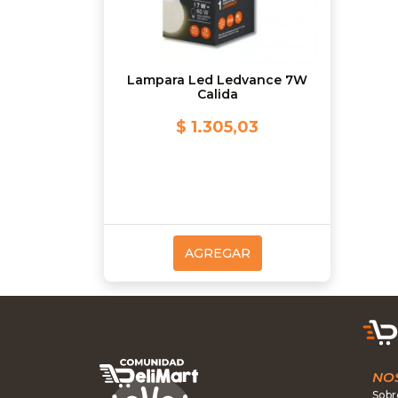
Lampara Led Ledvance 7W
Calida
$ 1.305,03
AGREGAR
NO
Sobr