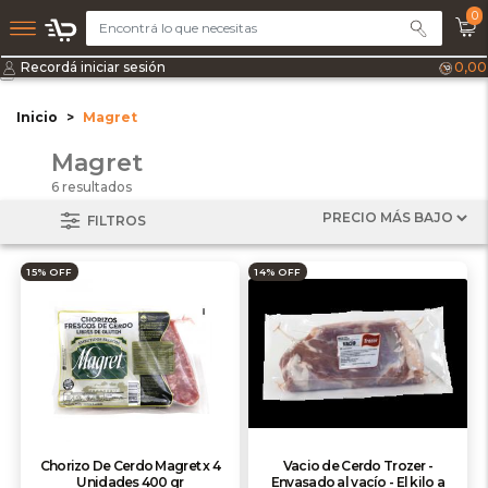
0
Recordá iniciar sesión
0,00
Inicio
Magret
Magret
6 resultados
FILTROS
15% OFF
14% OFF
Chorizo De Cerdo Magret x 4
Vacio de Cerdo Trozer -
Unidades 400 gr
Envasado al vacío - El kilo a