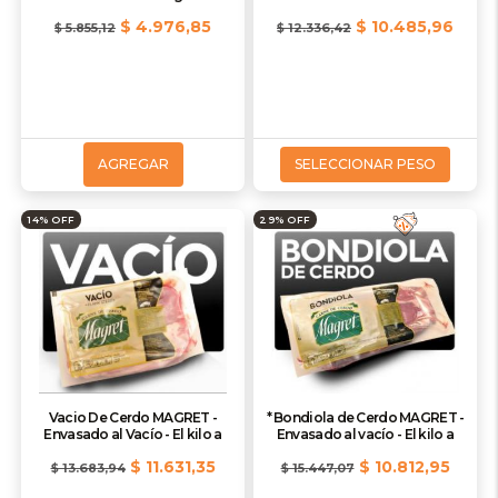
$ 4.976,85
$ 10.485,96
$ 5.855,12
$ 12.336,42
AGREGAR
SELECCIONAR PESO
14% OFF
29% OFF
Vacio De Cerdo MAGRET -
* Bondiola de Cerdo MAGRET -
Envasado al Vacío - El kilo a
Envasado al vacío - El kilo a
$ 11.631,35
$ 10.812,95
$ 13.683,94
$ 15.447,07