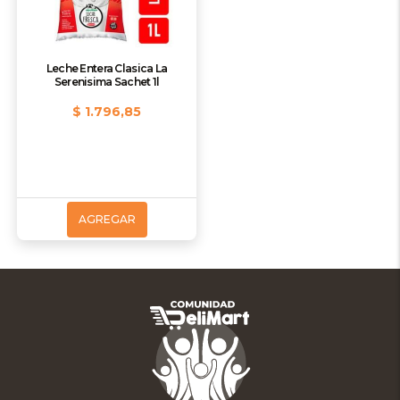
Leche Entera Clasica La
Serenisima Sachet 1l
$ 1.796,85
AGREGAR