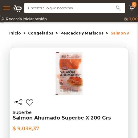
0
Recordá iniciar sesión
0,00
Inicio
Congelados
Pescados y Mariscos
Salmon Ahum
Superbe
Salmon Ahumado Superbe X 200 Grs
$ 9.038,37