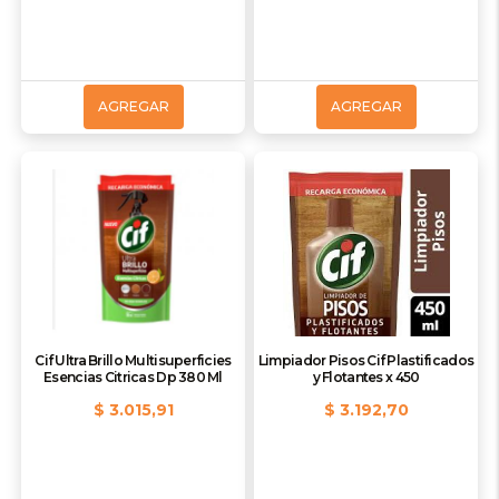
AGREGAR
AGREGAR
Cif Ultra Brillo Multisuperficies
Limpiador Pisos Cif Plastificados
Esencias Citricas Dp 380 Ml
y Flotantes x 450
$ 3.015,91
$ 3.192,70