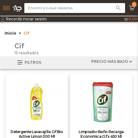
0
Recordá iniciar sesión
0,00
Inicio
Cif
Cif
15 resultados
FILTROS
Detergente Lavavajilla Cif Bio
Limpiador Baño Recarga
Active Limon 300 Ml
Economica Cif x 450 Ml