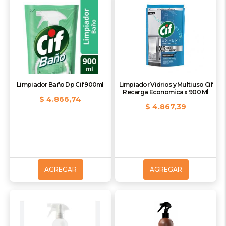
Limpiador Baño Dp Cif 900ml
Limpiador Vidrios y Multiuso Cif
Recarga Economica x 900 Ml
$ 4.866,74
$ 4.867,39
AGREGAR
AGREGAR