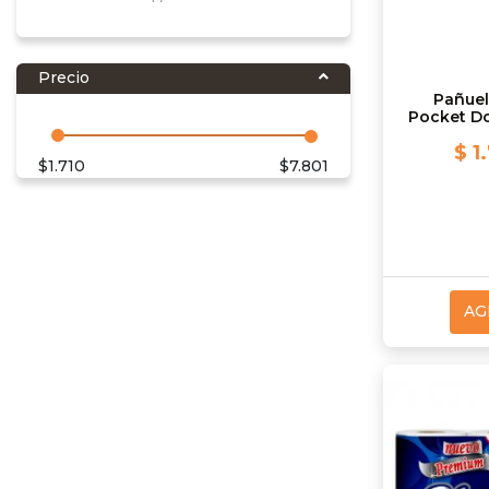
Precio
Pañuel
Pocket Do
$ 1
$
1.710
$
7.801
AG