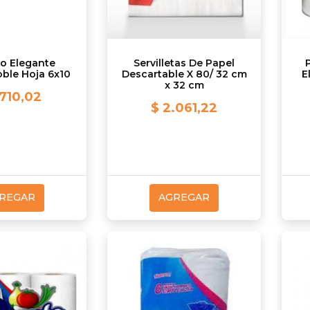
o Elegante
Servilletas De Papel
ble Hoja 6x10
Descartable X 80/ 32 cm
E
x 32 cm
.710,02
$ 2.061,22
REGAR
AGREGAR