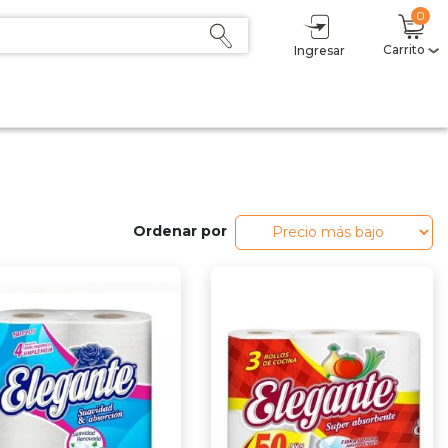
0
Carrito
Ingresar
Mi carrito
(0)
Subtotal
$ 0,00
Descuento
- $ 0,00
Total
$ 0,00
Sumás
$ 0,00
Delicoins
0
Ordenar por
Estás a $1 del primer nivel (2,5%).