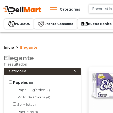
Categorías
PROMOS
Pronto Consumo
Bueno Bonito 
Inicio
Elegante
Elegante
11 resultados
Categoría
Papeles
(11)
Papel Higiénico
(5)
Rollo de Cocina
(4)
Servilletas
(1)
Pañuelos
(1)