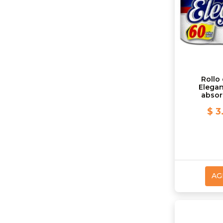
Rollo
Elega
absor
$ 3
AG