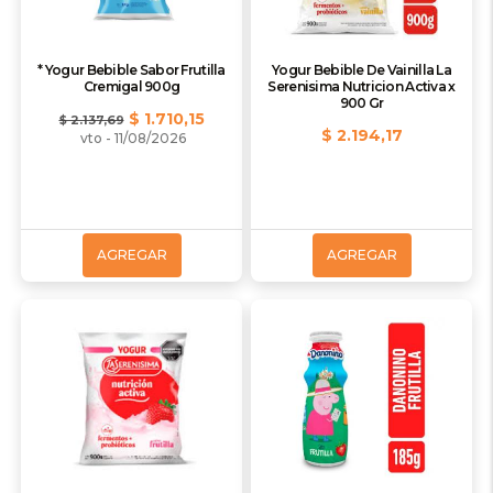
* Yogur Bebible Sabor Frutilla
Yogur Bebible De Vainilla La
Cremigal 900g
Serenisima Nutricion Activa x
900 Gr
$ 1.710,15
$ 2.137,69
$ 2.194,17
vto - 11/08/2026
AGREGAR
AGREGAR