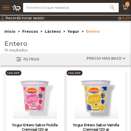
0
Recordá iniciar sesión
0,00
Inicio
Frescos
Lácteos
Yogur
Entero
Entero
19 resultados
FILTROS
14% OFF
14% OFF
Yogur Entero Sabor Frutilla
Yogur Entero Sabor Vainilla
Cremigal 120 gr
Cremigal 120 gr