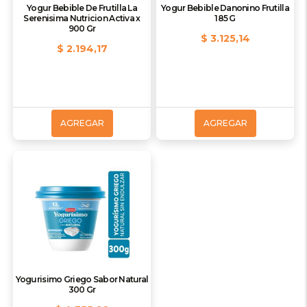
Yogur Bebible De Frutilla La
Yogur Bebible Danonino Frutilla
Serenisima Nutricion Activa x
185 G
900 Gr
$ 3.125,14
$ 2.194,17
AGREGAR
AGREGAR
Yogurisimo Griego Sabor Natural
300 Gr