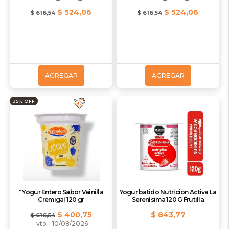
$ 524,06
$ 524,06
$ 616,54
$ 616,54
AGREGAR
AGREGAR
35% OFF
* Yogur Entero Sabor Vainilla
Yogur batido Nutricion Activa La
Cremigal 120 gr
Serenísima 120 G Frutilla
$ 400,75
$ 843,77
$ 616,54
vto - 10/08/2026