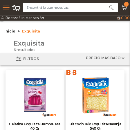
0
Recordá iniciar sesión
0,00
Inicio
Exquisita
Exquisita
6 resultados
FILTROS
Gelatina Exquisita Frambruesa
Bizcochuelo Exquisita Naranja
40 Gr
540 Gr