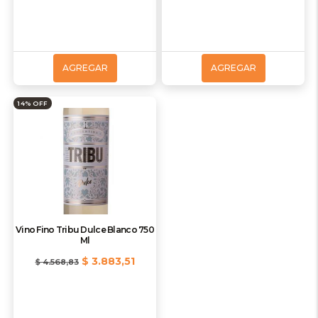
AGREGAR
AGREGAR
14% OFF
Vino Fino Tribu Dulce Blanco 750
Ml
$ 3.883,51
$ 4.568,83