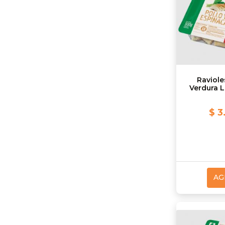
Raviole
Verdura L
$ 3
AG