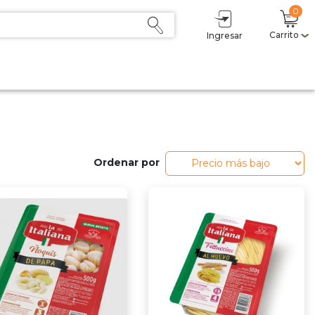
0
Carrito
Ingresar
Mi carrito
(0)
Subtotal
$ 0,00
Descuento
- $ 0,00
Total
$ 0,00
Sumás
$ 0,00
Delicoins
0
Ordenar por
Estás a $1 del primer nivel (2,5%).