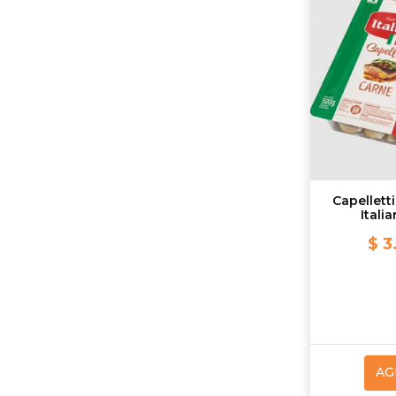
Capellett
Itali
$ 3
AG