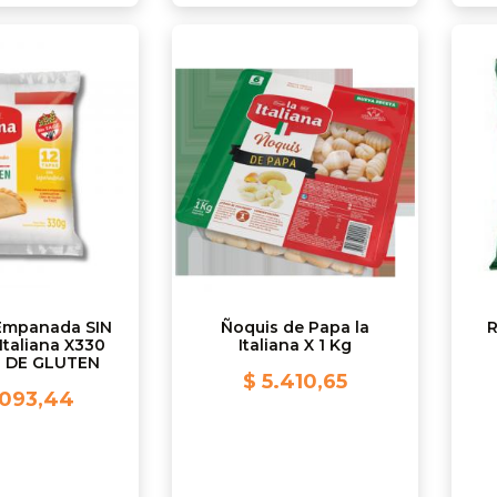
Empanada SIN
Ñoquis de Papa la
R
Italiana X330
Italiana X 1 Kg
E DE GLUTEN
$ 5.410,65
.093,44