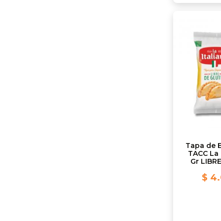
Tapa de 
TACC La 
Gr LIBR
$ 4