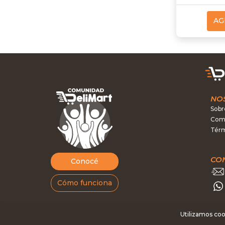
AG
NO
Sobr
Como
Térm
CO
Conocé
Cómo funciona
Utilizamos coo