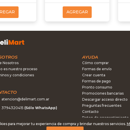
REGAR
AGREGAR
SOTROS
AYUDA
e Nosotros
Cómo comprar
 es nuestro proceso
Formas de envío
inos y condiciones
Crear cuenta
Formas de pago
Pronto consumo
NTACTO
Promociones bancarias
atencion@delimart.com.ar
Descargar acceso directo
Preguntas frecuentes
3794320415
(Sólo WhatsApp)
Contacto
Boton de arrepentimiento
kies para mejorar tu experiencia de compra y brindar nuestros servicios.
M