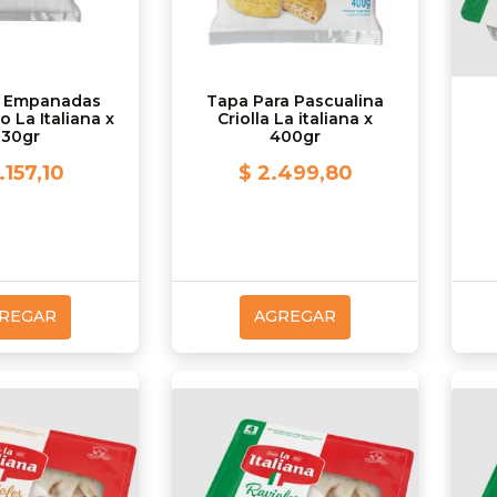
e Empanadas
Tapa Para Pascualina
 La Italiana x
Criolla La italiana x
330gr
400gr
.157,10
$ 2.499,80
REGAR
AGREGAR