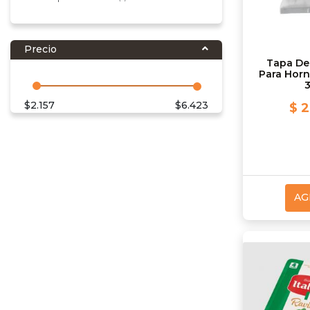
Precio
Tapa D
Para Horno
$
2.157
$
6.423
$ 2
AG