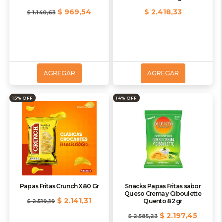
$ 969,54
$ 2.418,33
$ 1.140,63
AGREGAR
AGREGAR
15% OFF
14% OFF
Papas Fritas Crunch X80 Gr
Snacks Papas Fritas sabor
Queso Crema y Ciboulette
$ 2.141,31
Quento 82 gr
$ 2.519,19
$ 2.197,45
$ 2.585,23