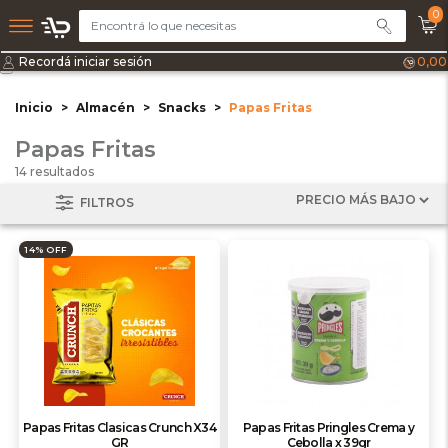
0
Recordá iniciar sesión
0,00
Inicio
Almacén
Snacks
Papas Fritas
Papas Fritas
14 resultados
FILTROS
14% OFF
Papas Fritas Clasicas Crunch X34
Papas Fritas Pringles Crema y
GR
Cebolla x 39gr