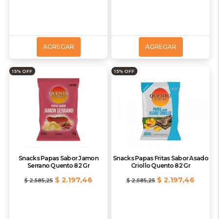
AGREGAR
AGREGAR
15% OFF
15% OFF
Snacks Papas Sabor Jamon
Snacks Papas Fritas Sabor Asado
Serrano Quento 82 Gr
Criollo Quento 82 Gr
$ 2.197,46
$ 2.197,46
$ 2.585,25
$ 2.585,25