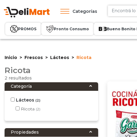
Categorías
PROMOS
Pronto Consumo
Bueno Bonito 
Inicio
Frescos
Lácteos
Ricota
Ricota
2 resultados
Categoría
Lácteos
(2)
Ricota
(2)
Propiedades