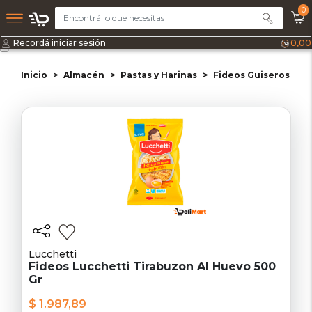
0
Recordá iniciar sesión
0,00
Inicio
Almacén
Pastas y Harinas
Fideos Guiseros
F
Lucchetti
Fideos Lucchetti Tirabuzon Al Huevo 500
Gr
$ 1.987,89