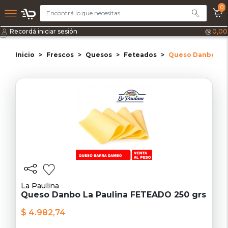
0
Recordá iniciar sesión
0,00
Inicio
Frescos
Quesos
Feteados
Queso Danbo La 
La Paulina
Queso Danbo La Paulina FETEADO 250 grs
$ 4.982,74