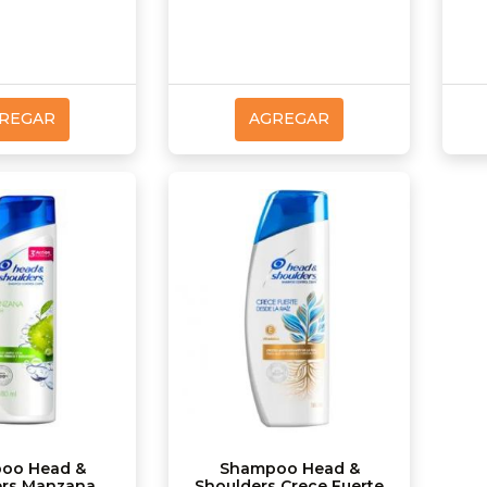
REGAR
AGREGAR
oo Head &
Shampoo Head &
ers Manzana
Shoulders Crece Fuerte