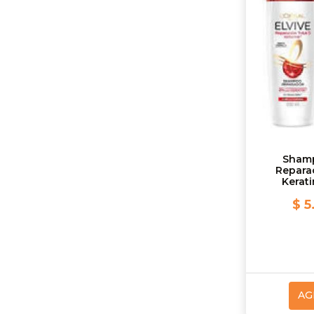
Shamp
Reparac
Kerati
$ 5
AG