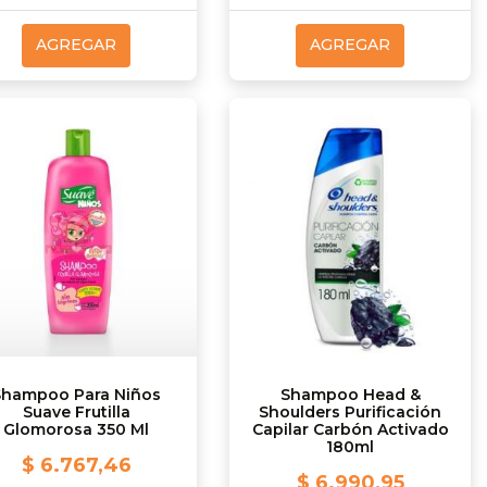
AGREGAR
AGREGAR
Shampoo Para Niños
Shampoo Head &
Suave Frutilla
Shoulders Purificación
Glomorosa 350 Ml
Capilar Carbón Activado
180ml
$ 6.767,46
$ 6.990,95