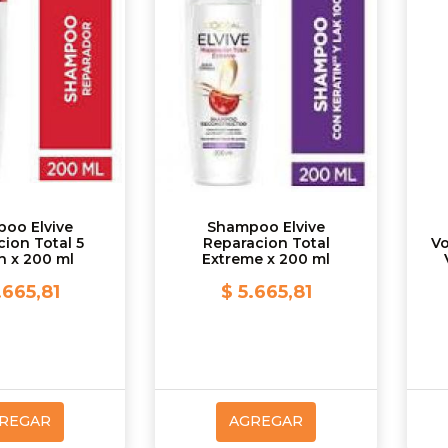
oo Elvive
Shampoo Elvive
ion Total 5
Reparacion Total
Vo
n x 200 ml
Extreme x 200 ml
.665,81
$ 5.665,81
REGAR
AGREGAR