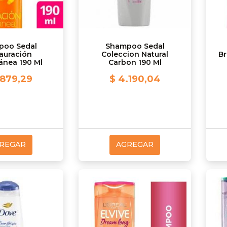
poo Sedal
Shampoo Sedal
auración
Coleccion Natural
Br
ánea 190 Ml
Carbon 190 Ml
.879,29
$ 4.190,04
REGAR
AGREGAR