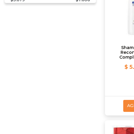
Sham
Recon
Compl
$ 5
AG