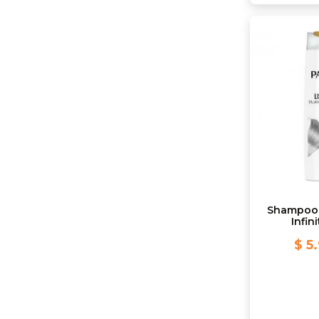
Shampoo 
Infin
$ 5