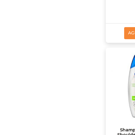
AG
Shamp
Should