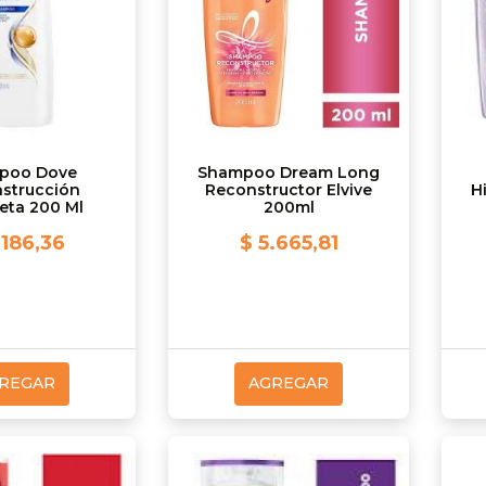
poo Dove
Shampoo Dream Long
strucción
Reconstructor Elvive
H
eta 200 Ml
200ml
.186,36
$ 5.665,81
REGAR
AGREGAR