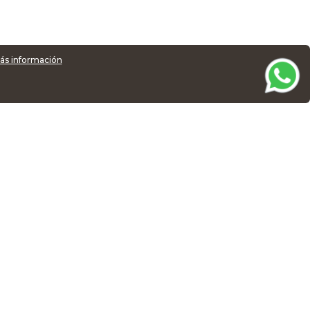
ás información
ductos
Todos los productos tienen 100%
garantía de cambio o devolución