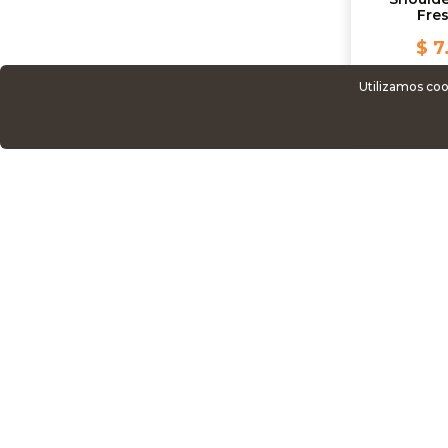
Fre
$ 7
Utilizamos coo
AG
NO
Sobr
Como
Térm