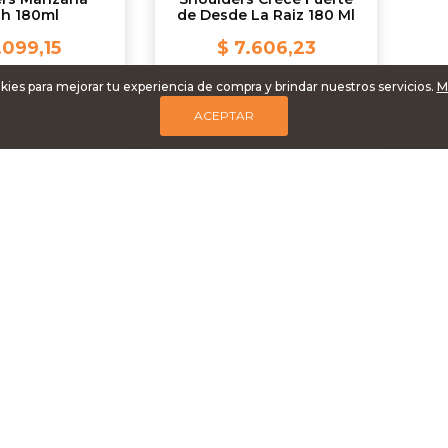
sh 180ml
de Desde La Raiz 180 Ml
.099,15
$ 7.606,23
kies para mejorar tu experiencia de compra y brindar nuestros servicios.
M
ACEPTAR
REGAR
AGREGAR
Cargando más pro
SOTROS
AYUDA
e Nosotros
Cómo comprar
 es nuestro proceso
Formas de envío
inos y condiciones
Crear cuenta