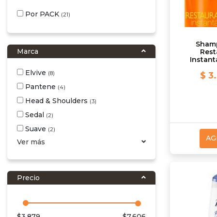
Por PACK
(21)
Sham
Marca
Rest
Instant
Elvive
(8)
$ 3
Pantene
(4)
Head & Shoulders
(3)
Sedal
(2)
Suave
(2)
AG
Ver más
Precio
$
3.879
$
7.606