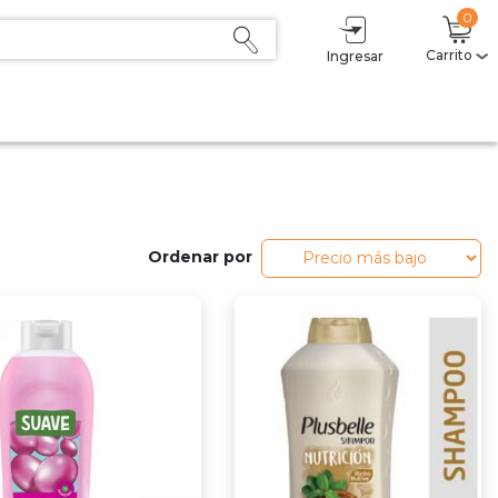
0
Carrito
Ingresar
Mi carrito
(0)
Subtotal
$ 0,00
Descuento
- $ 0,00
Total
$ 0,00
Sumás
$ 0,00
Delicoins
0
Ordenar por
Estás a $1 del primer nivel (2,5%).