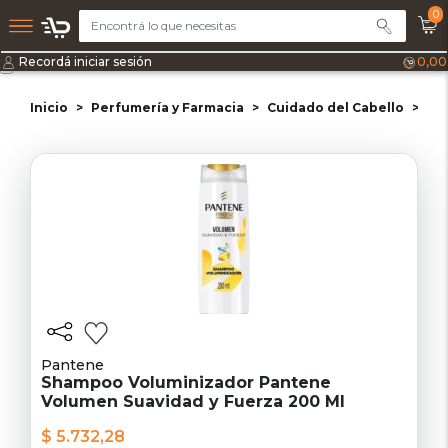
0
Recordá iniciar sesión
0,00
Inicio
Perfumería y Farmacia
Cuidado del Cabello
Sh
Pantene
Shampoo Voluminizador Pantene
Volumen Suavidad y Fuerza 200 Ml
$ 5.732,28