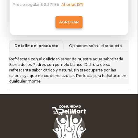
Precio regular $ 2.371,86
Ahorras 15%
AGREGAR
Detalle del producto
Opiniones sobre el producto
De
Refréscate con el delicioso sabor de nuestra agua saborizada
Sierra de los Padres con pomelo blanco. Disfruta de su
refrescante sabor cítrico y natural, sin preocuparte por las
calorías ya que no contiene azúcar. Perfecta para hidratarte en
cualquier mome