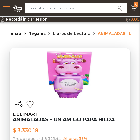
0
Recordá iniciar sesión
0,00
Inicio
Regalos
Libros de Lectura
ANIMALADAS - UN A
DELIMART
ANIMALADAS - UN AMIGO PARA HILDA
$ 3.330,18
Precio regular $ 8.325,44
Ahorras 59%